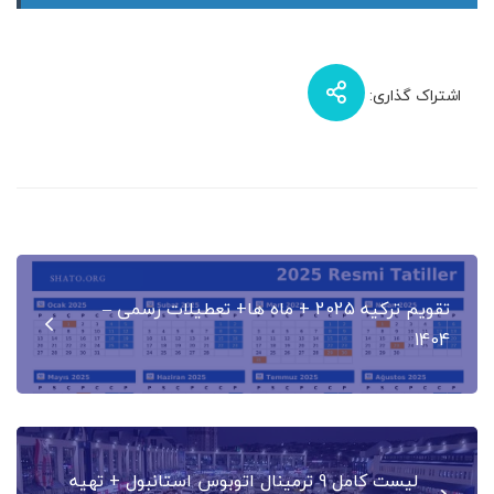
اشتراک گذاری:
راهبری
تقویم ترکیه 2025 + ماه ها+ تعطیلات رسمی –
نوشته
1404
لیست کامل 9 ترمینال اتوبوس استانبول + تهیه