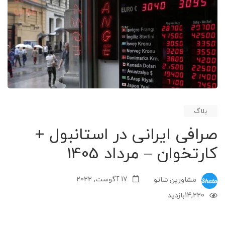
بلاگ
صرافی ایرانی در استانبول +
کارتخوان – مرداد 1405
17 آگوست, 2022
مشاورین شاتو
14,220
بازدید