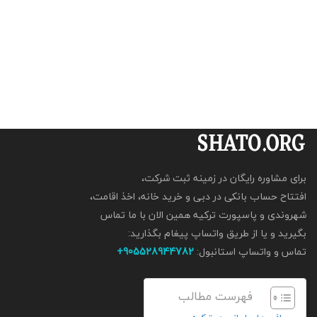
ترکیبی از تفریح لوکس، موسیقی باکیفیت و مناظر شگفت‌انگیز
تنگه بسفر را به […]
برای مشاوره رایگان در زمینه ثبت شرکت،
افتتاح حساب بانکی در دبی و خرید خانه، اخذ اقامت،
شهروندی و پاسپورت ترکیه همین الان با ما تماس
بگیرید و یا از طریق واتساپ پیغام بگذارید:
تماس و واتساپ استانبول:
905528944782+
فهرست مطالب