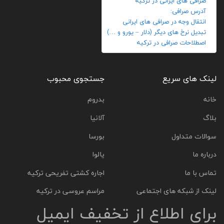
صرافی های ایرانی در ترکیه
آدرس صرافی:
انتقال وجه در صرافی های ایرانی
تبدیل نرخ های دیگر (دلار – یورو و …)
اصطلاحات صرافی در ترکیه
لینک های سریع
جستجوی محبوب
خانه
بدروم
بلاگ
آلانیا
سوالات متداول
بورسا
درباره ما
یالوا
تماس با ما
اجاره کشتی تفریحی ترکیه
لینک از شبکه های اجتماعی
مراسم عروسی در ترکیه
برای اطلاع از تخفیف ایمیل