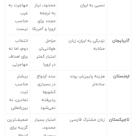
نسبی به ایران
محدود، نیاز
مهاجرت به
به ترجمه
غرب
مجدد برای
مناسب
اروپا و آمریکا
نیست
آذربایجان
نزدیکی به ایران، زبان
مراحل
انتخاب
مشابه
طولانی‌تر،
دوم، اما نه
اعتبار کمتر
برای اهداف
در اروپا
مهاجرتی
ارمنستان
هزینه پایین‌تر، روند
سند ازدواج
بیشتر
ساده‌تر
در بسیاری
مناسب
کشورها
ثبت
پذیرفته
نمادین، نه
نمی‌شود
بین‌المللی
تاجیکستان
زبان مشترک فارسی
اعتبار بسیار
ضعیف‌ترین
محدود،
گزینه برای
پروسه
ازدواج