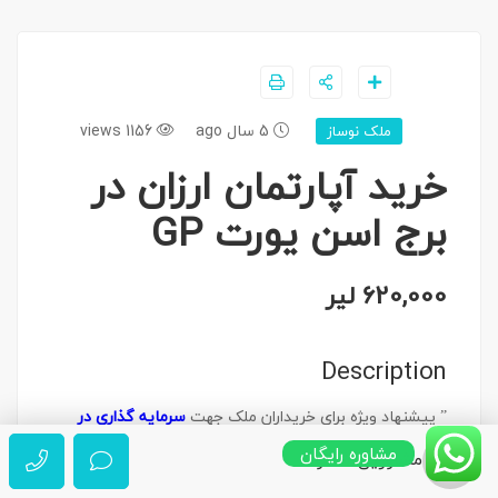
5 سال ago
1156 views
ملک نوساز
خرید آپارتمان ارزان در
برج اسن یورت GP
620,000 لیر
Description
” پیشنهاد ویژه برای خریداران ملک جهت
سرمایه گذاری در
ترکیه
“
مشاوره رایگان
مشاورین شاتو