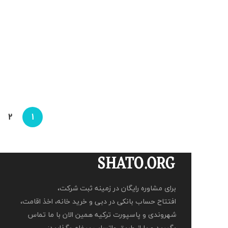
خرید آپارتمان دست دوم در آتاشهیر 3 خواب SL12046
1,400,000 لیر
2
160 m
2 Ba
3 Br
2
1
برای مشاوره رایگان در زمینه ثبت شرکت،
افتتاح حساب بانکی در دبی و خرید خانه، اخذ اقامت،
شهروندی و پاسپورت ترکیه همین الان با ما تماس
بگیرید و یا از طریق واتساپ پیغام بگذارید: