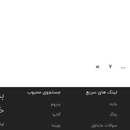
خرید آپارتمان دست دوم در اسن یورت، 1 خواب 60 متر
ST74397
340,000 لیر
2
60 m
1 Ba
1 Br
7
…
ب
لینک های سریع
جستجوی محبوب
خانه
بدروم
خو
بلاگ
آلانیا
اول
سوالات متداول
بورسا