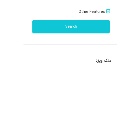
Other Features
Search
ملک ویژه
ملک دست دوم
اجاره مغازه در دبی، دیره،
بازارعمده‌فروشی مواد غذایی 2025