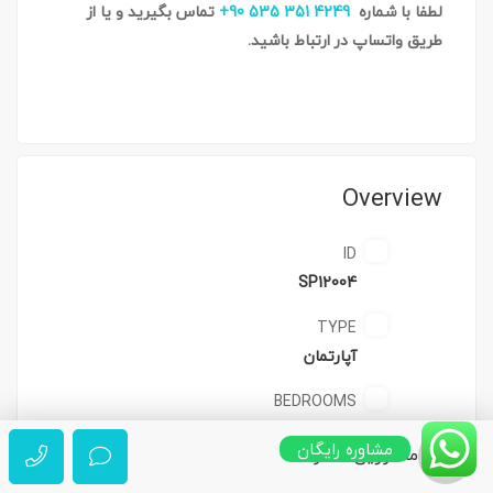
لطفا با شماره
4249 351 535 90+
تماس بگیرید و یا از
طریق واتساپ در ارتباط باشید.
Overview
ID
SP12004
TYPE
آپارتمان
BEDROOMS
2
مشاوره رایگان
مشاورین شاتو
BATHROOMS