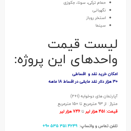
حمام ترکی، سونا، جکوزی
نگهبانی
استخر روباز
سینما
لیست قیمت
واحدهای این پروژه:
امکان خرید نقد و اقساطی
30 هزار دلار نقد مابقی در اقساط 18 ماهه
آپارتمان های دوخوابه (1+2)
متراژ : از 93 مترمربع تا 150 مترمربع
قیمت: 451 هزار لیر
تا
746 هزار لیر
تلفن تماس و واتساپ:
4249 351 535 90+