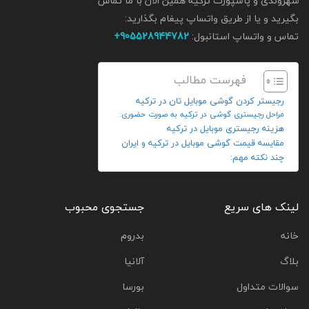
شهروندی و پاسپورت ترکیه همین الان با ما تماس
بگیرید و یا از طریق واتساپ پیغام بگذارید:
تماس و واتساپ استانبول:
905528944782+
فهرست مطالب
رجیستر کردن گوشی موبایل تان در ترکیه
مراحل رجیستری گوشی در ترکیه به صورت حضوری:
هزینه رجیستری موبایل در ترکیه
مقایسه قیمت گوشی موبایل در ترکیه و ایران
چند نکته مهم:
لینک های سریع
جستجوی محبوب
خانه
بدروم
بلاگ
آلانیا
سوالات متداول
بورسا