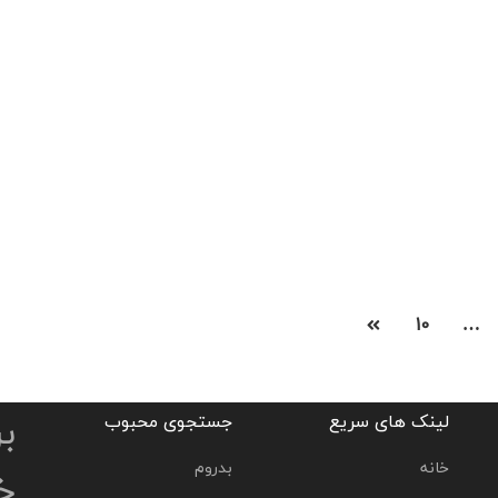
” با خرید آپارتمان در تربالی ازمیر شهروند ترکیه شده و در مدت
3 ماه پاسپورت ترکیه را دریافت کنید” مجتمع مسکونی آولو
تربالی در منطقه تربالی ازمیر در زمینی به مساحت 17 هزار
مترمربع در 237 واحد آپارتمان در 6 بلوک ساخته شده است. از
675,000 لیر
این 6 بلوک 4 بلوک مسکونی و 2 بلوک […]
2
56 m
1 Ba
1 Br
10
…
ب
لینک های سریع
جستجوی محبوب
خانه
بدروم
خو