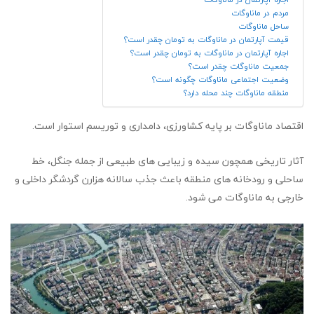
مردم در ماناوگات
ساحل ماناوگات
قیمت آپارتمان در ماناوگات به تومان چقدر است؟
اجاره آپارتمان در ماناوگات به تومان چقدر است؟
جمعیت ماناوگات چقدر است؟
وضعیت اجتماعی ماناوگات چگونه است؟
منطقه ماناوگات چند محله دارد؟
اقتصاد ماناوگات بر پایه کشاورزی، دامداری و توریسم استوار است.
آثار تاریخی همچون سیده و زیبایی های طبیعی از جمله جنگل، خط
ساحلی و رودخانه های منطقه باعث جذب سالانه هزارن گردشگر داخلی و
خارجی به ماناوگات می شود.