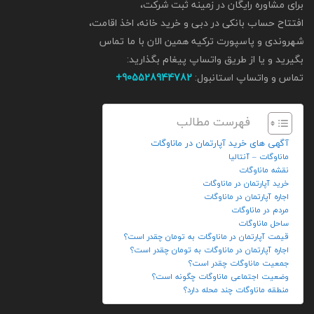
برای مشاوره رایگان در زمینه ثبت شرکت،
افتتاح حساب بانکی در دبی و خرید خانه، اخذ اقامت،
شهروندی و پاسپورت ترکیه همین الان با ما تماس
بگیرید و یا از طریق واتساپ پیغام بگذارید:
تماس و واتساپ استانبول:
905528944782+
فهرست مطالب
آگهی های خرید آپارتمان در ماناوگات
ماناوگات – آنتالیا
نقشه ماناوگات
خرید آپارتمان در ماناوگات
اجاره آپارتمان در ماناوگات
مردم در ماناوگات
ساحل ماناوگات
قیمت آپارتمان در ماناوگات به تومان چقدر است؟
اجاره آپارتمان در ماناوگات به تومان چقدر است؟
جمعیت ماناوگات چقدر است؟
وضعیت اجتماعی ماناوگات چگونه است؟
منطقه ماناوگات چند محله دارد؟