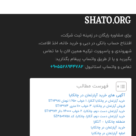
برای مشاوره رایگان در زمینه ثبت شرکت،
افتتاح حساب بانکی در دبی و خرید خانه، اخذ اقامت،
شهروندی و پاسپورت ترکیه همین الان با ما تماس
بگیرید و یا از طریق واتساپ پیغام بگذارید:
تماس و واتساپ استانبول:
905528944782+
فهرست مطالب
آگهی های خرید آپارتمان در چانکایا
خرید آپارتمان در چانکایا آنکارا، 1 خواب 1.650 تومان ST73981
فروش آپارتمان در چانکایا، 3 خواب 110 متری ST73974
خرید آپارتمان دست دوم، چانکایا، 2 خواب 76000 دلار ST73972
خرید آپارتمان دست دوم، آنکارا، چانکایا، کد SZ3509758
منطقه چانکایا – آنکارا
خرید آپارتمان در چانکایا
اجاره آپارتمان در چانکایا