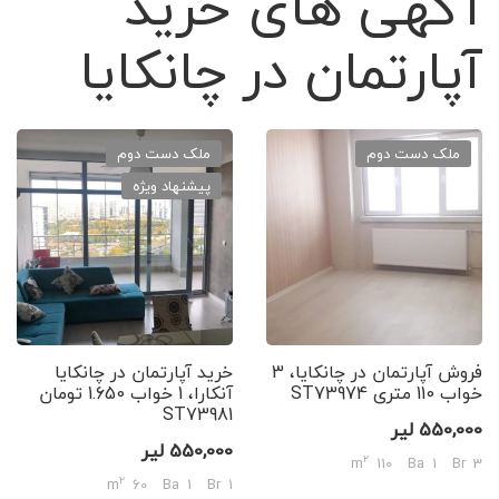
آگهی های خرید
آپارتمان در چانکایا
ملک دست دوم
ملک دست دوم
پیشنهاد ویژه
فروش آپارتمان در چانکایا، 3
خرید آپارتمان در چانکایا
خواب 110 متری ST73974
آنکارا، 1 خواب 1.650 تومان
ST73981
550,000 لیر
550,000 لیر
2
110 m
1 Ba
3 Br
2
60 m
1 Ba
1 Br